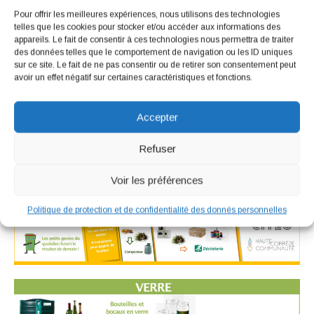
Pour offrir les meilleures expériences, nous utilisons des technologies
telles que les cookies pour stocker et/ou accéder aux informations des
Réglements
appareils. Le fait de consentir à ces technologies nous permettra de traiter
des données telles que le comportement de navigation ou les ID uniques
✓
Cimetière
sur ce site. Le fait de ne pas consentir ou de retirer son consentement peut
avoir un effet négatif sur certaines caractéristiques et fonctions.
✓
Columbarium et du jardin du souvenir
Accepter
Le tri sélectif
Refuser
Voir les préférences
Politique de protection et de confidentialité des donnés personnelles